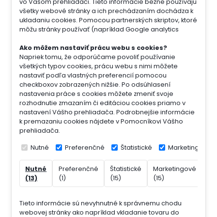
vo Vašom prehliadači. Tieto informácie bežne používajú
všetky webové stránky a ich prechádzaním dochádza k
ukladaniu cookies. Pomocou partnerských skriptov, ktoré
môžu stránky používať (napríklad Google analytics
Ako môžem nastaviť prácu webu s cookies?
Napriek tomu, že odporúčame povoliť používanie
všetkých typov cookies, prácu webu s nimi môžete
nastaviť podľa vlastných preferencií pomocou
checkboxov zobrazených nižšie. Po odsúhlasení
nastavenia práce s cookies môžete zmeniť svoje
rozhodnutie zmazaním či editáciou cookies priamo v
nastavení Vášho prehliadača. Podrobnejšie informácie
k premazaniu cookies nájdete v Pomocníkovi Vášho
prehliadača.
Nutné
Preferenčné
Štatistické
Marketingové
Nutné
Preferenčné
Štatistické
Marketingové
Ne
(13)
(1)
(15)
(15)
(7)
Tieto informácie sú nevyhnutné k správnemu chodu
webovej stránky ako napríklad vkladanie tovaru do