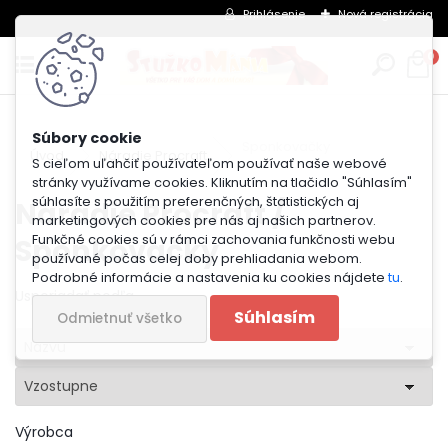
Prihlásenie
Nová registrácia
0
Sponkovačky
Úvod
Náradie Procraft
S cieľom uľahčiť používateľom používať naše webové
stránky využívame cookies. Kliknutím na tlačidlo "Súhlasím"
súhlasíte s použitím preferenčných, štatistických aj
Náradie Procraft /
marketingových cookies pre nás aj našich partnerov.
Sponkovačky
Funkčné cookies sú v rámci zachovania funkčnosti webu
používané počas celej doby prehliadania webom.
Podrobné informácie a nastavenia ku cookies nájdete
tu
.
Usporiadať podľa
Súhlasím
Odmietnuť všetko
Názvu
Vzostupne
Výrobca