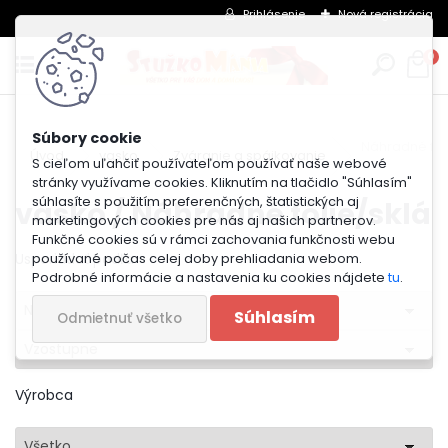
Prihlásenie
Nová registrácia
0
Náhradné fól
Úvod
vasko
Zváranie a spájkovanie
S cieľom uľahčiť používateľom používať naše webové
stránky využívame cookies. Kliknutím na tlačidlo "Súhlasím"
súhlasíte s použitím preferenčných, štatistických aj
vasko / Náhradné fólie/sklá
marketingových cookies pre nás aj našich partnerov.
Funkčné cookies sú v rámci zachovania funkčnosti webu
Usporiadať podľa
používané počas celej doby prehliadania webom.
Podrobné informácie a nastavenia ku cookies nájdete
tu
.
Názvu
Súhlasím
Odmietnuť všetko
Vzostupne
Výrobca
Všetko