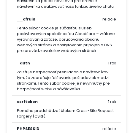
návštevníka počas návštev a preferencie
návštevníka deaktivovať našu funkciu živého chatu.
__cfruid
relácie
Tento súbor cookie je súčasťou služieb
poskytovaných spoločnosťou Cloudflare – vrátane
vyrovnávania záťaže, doručovania obsahu
webových stránok a poskytovania pripojenia DNS
pre prevádzkovateľov webových stránok.
_auth
1 rok
Zaisťuje bezpečnosť prehliadania návštevníkov
tým, že zabraňuje falšovaniu požiadaviek medzi
stránkami. Tento súbor cookie je nevyhnutný pre
bezpečnosť webu a návštevníka.
csrftoken
1 rok
Pomáha predchádzať útokom Cross-Site Request
Forgery (CSRF).
PHPSESSID
relácie