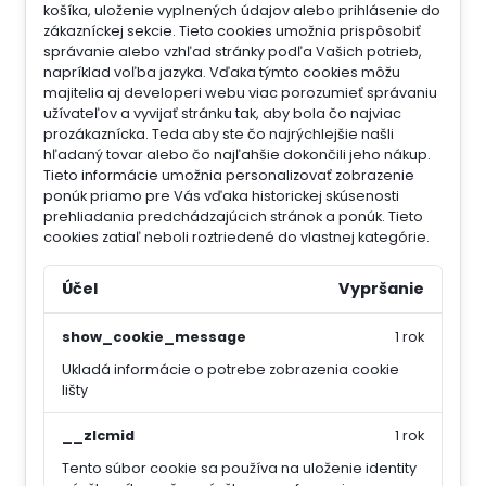
košíka, uloženie vyplnených údajov alebo prihlásenie do
zákazníckej sekcie.
Tieto cookies umožnia prispôsobiť
správanie alebo vzhľad stránky podľa Vašich potrieb,
napríklad voľba jazyka.
Vďaka týmto cookies môžu
majitelia aj developeri webu viac porozumieť správaniu
užívateľov a vyvijať stránku tak, aby bola čo najviac
prozákaznícka. Teda aby ste čo najrýchlejšie našli
hľadaný tovar alebo čo najľahšie dokončili jeho nákup.
Tieto informácie umožnia personalizovať zobrazenie
ponúk priamo pre Vás vďaka historickej skúsenosti
prehliadania predchádzajúcich stránok a ponúk.
Tieto
cookies zatiaľ neboli roztriedené do vlastnej kategórie.
Účel
Vypršanie
show_cookie_message
1 rok
Ukladá informácie o potrebe zobrazenia cookie
lišty
__zlcmid
1 rok
Tento súbor cookie sa používa na uloženie identity