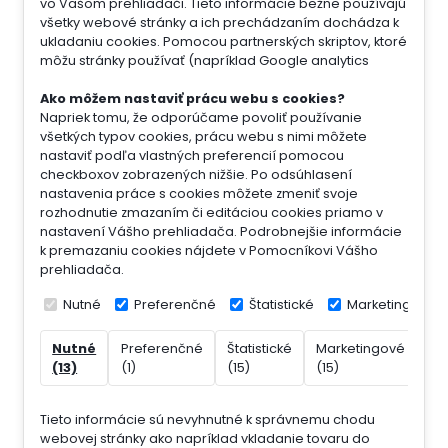
vo Vašom prehliadači. Tieto informácie bežne používajú
všetky webové stránky a ich prechádzaním dochádza k
ukladaniu cookies. Pomocou partnerských skriptov, ktoré
môžu stránky používať (napríklad Google analytics
Ako môžem nastaviť prácu webu s cookies?
Napriek tomu, že odporúčame povoliť používanie
všetkých typov cookies, prácu webu s nimi môžete
nastaviť podľa vlastných preferencií pomocou
checkboxov zobrazených nižšie. Po odsúhlasení
nastavenia práce s cookies môžete zmeniť svoje
rozhodnutie zmazaním či editáciou cookies priamo v
nastavení Vášho prehliadača. Podrobnejšie informácie
k premazaniu cookies nájdete v Pomocníkovi Vášho
prehliadača.
Nutné
Preferenčné
Štatistické
Marketingové
Nutné
Preferenčné
Štatistické
Marketingové
Ne
(13)
(1)
(15)
(15)
(7)
Tieto informácie sú nevyhnutné k správnemu chodu
webovej stránky ako napríklad vkladanie tovaru do