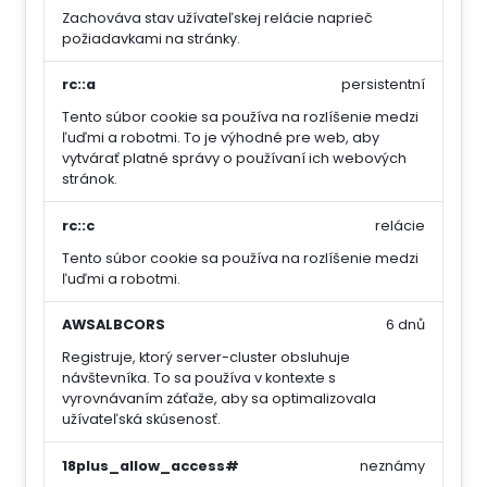
Zachováva stav užívateľskej relácie naprieč
požiadavkami na stránky.
rc::a
persistentní
Tento súbor cookie sa používa na rozlíšenie medzi
ľuďmi a robotmi. To je výhodné pre web, aby
vytvárať platné správy o používaní ich webových
stránok.
rc::c
relácie
Tento súbor cookie sa používa na rozlíšenie medzi
ľuďmi a robotmi.
AWSALBCORS
6 dnů
Registruje, ktorý server-cluster obsluhuje
návštevníka. To sa používa v kontexte s
vyrovnávaním záťaže, aby sa optimalizovala
užívateľská skúsenosť.
18plus_allow_access#
neznámy