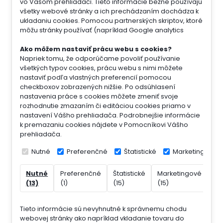
vo Vašom prehliadači. Tieto informácie bežne používajú
všetky webové stránky a ich prechádzaním dochádza k
ukladaniu cookies. Pomocou partnerských skriptov, ktoré
môžu stránky používať (napríklad Google analytics
Ako môžem nastaviť prácu webu s cookies?
Napriek tomu, že odporúčame povoliť používanie
všetkých typov cookies, prácu webu s nimi môžete
nastaviť podľa vlastných preferencií pomocou
checkboxov zobrazených nižšie. Po odsúhlasení
nastavenia práce s cookies môžete zmeniť svoje
rozhodnutie zmazaním či editáciou cookies priamo v
nastavení Vášho prehliadača. Podrobnejšie informácie
k premazaniu cookies nájdete v Pomocníkovi Vášho
prehliadača.
Nutné
Preferenčné
Štatistické
Marketingové
Nutné
Preferenčné
Štatistické
Marketingové
Ne
(13)
(1)
(15)
(15)
(7)
Tieto informácie sú nevyhnutné k správnemu chodu
webovej stránky ako napríklad vkladanie tovaru do