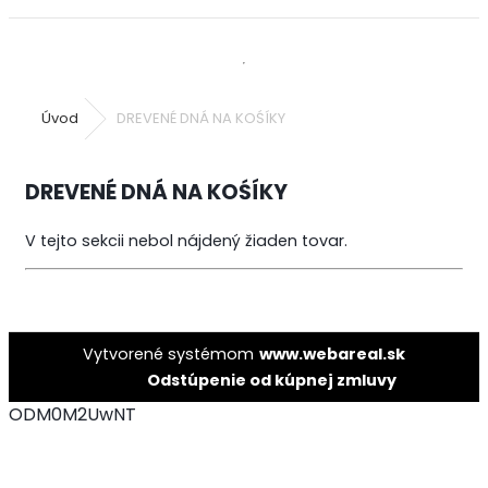
Úvod
DREVENÉ DNÁ NA KOŚÍKY
DREVENÉ DNÁ NA KOŚÍKY
V tejto sekcii nebol nájdený žiaden tovar.
Vytvorené systémom
www.webareal.sk
Odstúpenie od kúpnej zmluvy
ODM0M2UwNT