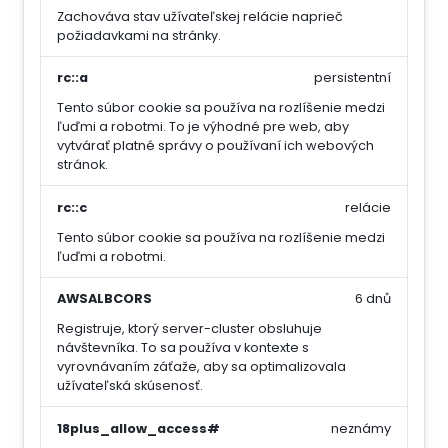
Zachováva stav užívateľskej relácie naprieč
požiadavkami na stránky.
rc::a
persistentní
Tento súbor cookie sa používa na rozlíšenie medzi
ľuďmi a robotmi. To je výhodné pre web, aby
vytvárať platné správy o používaní ich webových
stránok.
rc::c
relácie
Tento súbor cookie sa používa na rozlíšenie medzi
ľuďmi a robotmi.
AWSALBCORS
6 dnů
Registruje, ktorý server-cluster obsluhuje
návštevníka. To sa používa v kontexte s
vyrovnávaním záťaže, aby sa optimalizovala
užívateľská skúsenosť.
18plus_allow_access#
neznámy