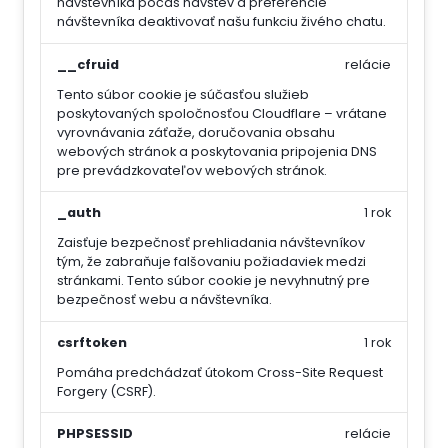
návštevníka počas návštev a preferencie
návštevníka deaktivovať našu funkciu živého chatu.
__cfruid
relácie
Tento súbor cookie je súčasťou služieb
poskytovaných spoločnosťou Cloudflare – vrátane
vyrovnávania záťaže, doručovania obsahu
webových stránok a poskytovania pripojenia DNS
pre prevádzkovateľov webových stránok.
_auth
1 rok
Zaisťuje bezpečnosť prehliadania návštevníkov
tým, že zabraňuje falšovaniu požiadaviek medzi
stránkami. Tento súbor cookie je nevyhnutný pre
bezpečnosť webu a návštevníka.
csrftoken
1 rok
Pomáha predchádzať útokom Cross-Site Request
Forgery (CSRF).
PHPSESSID
relácie