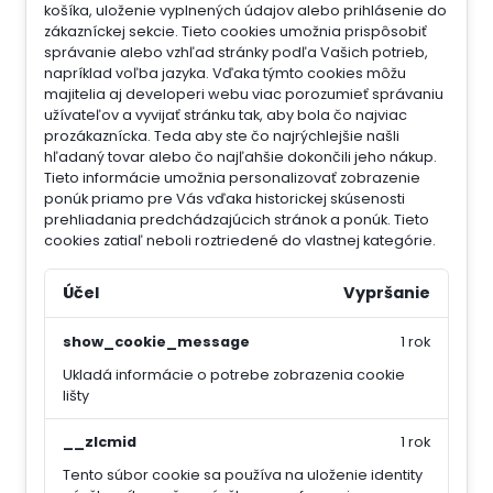
košíka, uloženie vyplnených údajov alebo prihlásenie do
zákazníckej sekcie.
Tieto cookies umožnia prispôsobiť
správanie alebo vzhľad stránky podľa Vašich potrieb,
napríklad voľba jazyka.
Vďaka týmto cookies môžu
majitelia aj developeri webu viac porozumieť správaniu
užívateľov a vyvijať stránku tak, aby bola čo najviac
prozákaznícka. Teda aby ste čo najrýchlejšie našli
hľadaný tovar alebo čo najľahšie dokončili jeho nákup.
Tieto informácie umožnia personalizovať zobrazenie
ponúk priamo pre Vás vďaka historickej skúsenosti
prehliadania predchádzajúcich stránok a ponúk.
Tieto
cookies zatiaľ neboli roztriedené do vlastnej kategórie.
Účel
Vypršanie
show_cookie_message
1 rok
Ukladá informácie o potrebe zobrazenia cookie
lišty
__zlcmid
1 rok
Tento súbor cookie sa používa na uloženie identity